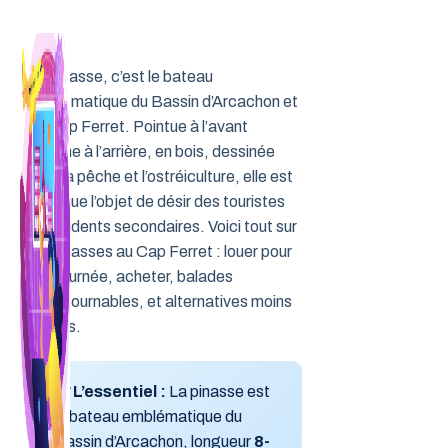
Aller
au
contenu
La pinasse, c’est le bateau
emblématique du Bassin d’Arcachon et
du Cap Ferret. Pointue à l’avant
comme à l’arrière, en bois, dessinée
pour la pêche et l’ostréiculture, elle est
devenue l’objet de désir des touristes
et résidents secondaires. Voici tout sur
les pinasses au Cap Ferret : louer pour
une journée, acheter, balades
incontournables, et alternatives moins
chères.
💡 L’essentiel :
La pinasse est
le bateau emblématique du
Bassin d’Arcachon, longueur
8-