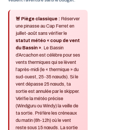
🚨 Piège classique :
Réserver
une pinasse au Cap Ferret en
juillet-août sans vérifier le
statut météo « coup de vent
du Bassin »
. Le Bassin
d’Arcachon est célèbre pour ses
vents thermiques qui se lèvent
l’après-midi (le « thermique » du
sud-ouest, 25-35 nœuds). Si le
vent dépasse 25 nœuds, ta
sortie est annulée par le skipper.
Vérifie la météo précise
(Windguru ou Windy) la veille de
ta sortie. Préfère les créneaux
du matin (8h-12h) où le vent
reste sous 15 nœuds. La sortie