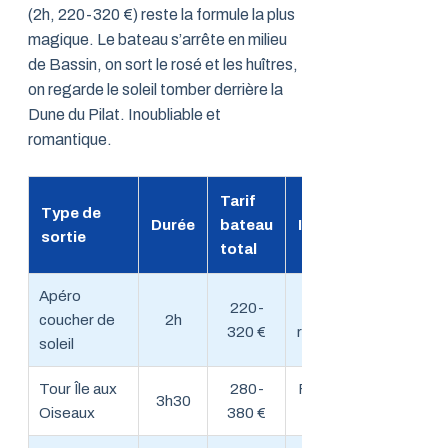
(2h, 220-320 €) reste la formule la plus
magique. Le bateau s’arrête en milieu
de Bassin, on sort le rosé et les huîtres,
on regarde le soleil tomber derrière la
Dune du Pilat. Inoubliable et
romantique.
Tarif
Type de
Durée
bateau
Idéal pour
sortie
total
Apéro
220-
Couples
coucher de
2h
320 €
romantiques
soleil
Tour Île aux
280-
Famille avec
3h30
Oiseaux
380 €
enfants