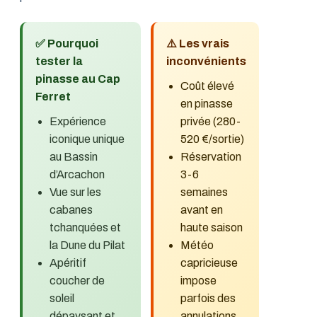
✅ Pourquoi
⚠️ Les vrais
tester la
inconvénients
pinasse au Cap
Coût élevé
Ferret
en pinasse
Expérience
privée (280-
iconique unique
520 €/sortie)
au Bassin
Réservation
d’Arcachon
3-6
Vue sur les
semaines
cabanes
avant en
tchanquées et
haute saison
la Dune du Pilat
Météo
Apéritif
capricieuse
coucher de
impose
soleil
parfois des
dépaysant et
annulations