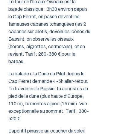
Le tour de l’Île aux Oiseaux est la
balade classique : 3h30 environ depuis
le Cap Ferret, on passe devant les
fameuses cabanes tchanquées (les 2
cabanes sur pilotis, devenues icônes du
Bassin), on observe les oiseaux
(hérons, aigrettes, cormorans), et on
revient. Tarif : 280-380 € pour le
bateau.
La balade à la Dune du Pilat depuis le
Cap Ferret demande 4-5h aller-retour.
Tu traverses le Bassin, tu accostes au
pied de la dune (plus haute d’Europe,
110 m), tu montes à pied (15 min). Vue
exceptionnelle au sommet. Tarif : 380-
520 €.
L’apéritif pinasse au coucher du soleil