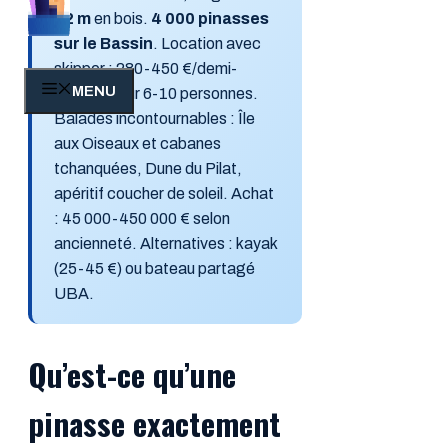
12 m
en bois.
4 000 pinasses
sur le Bassin
. Location avec
skipper : 280-450 €/demi-
MENU
journée pour 6-10 personnes.
Balades incontournables : Île
aux Oiseaux et cabanes
tchanquées, Dune du Pilat,
apéritif coucher de soleil. Achat
: 45 000-450 000 € selon
ancienneté. Alternatives : kayak
(25-45 €) ou bateau partagé
UBA.
Qu’est-ce qu’une
pinasse exactement