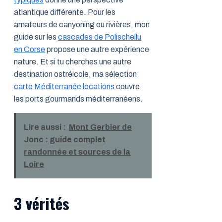
atlantique différente. Pour les
amateurs de canyoning ou rivières, mon
guide sur les
cascades de Polischellu
en Corse
propose une autre expérience
nature. Et si tu cherches une autre
destination ostréicole, ma sélection
carte Méditerranée locations
couvre
les ports gourmands méditerranéens.
Lire aussi :
Mont Gerbier de
Jonc : guide complet
randonnée et sources de la
Loire
3 vérités