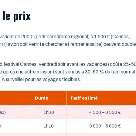
 le prix
s varient de 200 € (petit aérodrome régional) à 1 500 € (Cannes,
 (l’avion doit venir te chercher et rentrer ensuite) peuvent doubler
nd festival Cannes, vendredi soir avant les vacances) coûte 25-5
base après une autre mission) sont vendus à 30-50 % du tarif normal
 surveiller pour les voyages flexibles.
Durée
Tarif estimé
ax)
1h20
4 500 – 6 500 €
t
1h10
3 800 – 5 800 €