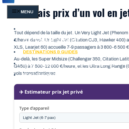
Les vrais prix d’un vol en j
MENU
CONSEILS & ASTUCES VOYAGE
Tout dépend de la taille du jet. Un Very Light Jet (Pheno
€/heure de vol. Un Light Jet (Citation CJ3, Hawker 400) 
CULTURE & DÉCOUVERTE
XLS, Learjet 60) accueille 7-9 passagers à 3 800-6 500 €
DESTINATIONS & GUIDES
Au-delà, les Super Midsize (Challenger 350, Citation Lat
EXPÉRIENCES DE VOYAGE & TÉMOIGNAGES
G450) à 7 500-12 000 €/heure, et les Ultra Long Range 
vols transatlantiques.
VOYAGES INSOLITES & AVENTURES
✈️ Estimateur prix jet privé
Type d’appareil