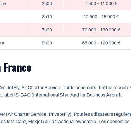
ize
2h00
7 500 – 11 000 €
3h10
12 500 – 18 000 €
7h00
70 000 – 130 000 €
ra
8h00
65 000 – 120 000 €
n France
r, JetFly, Air Charter Service. Tarifs cohérents, flottes récente
s label IS-BAO (International Standard for Business Aircraft
er (Air Charter Service, PrivateFly). Pour les utilisateurs régulier
etJets Card, Flexjet) ou la fractional ownership. Les économies