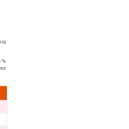
 la
0 %
 sur