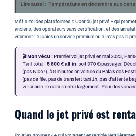
Lire aussi :
Température en décembre aux cana
Méfie-toi des plateformes « Uber du jet privé » qui prome
anciens, des opérateurs sans certification, et des annulati
vraiment : tu paies un service premium ou tu n’as pas la pr
🎬 Mon vécu :
Premier vol jet privé en mai 2023, Pari
Tarif total :
5 800 € all-in
, soit 970 €/passager. Décol
(pas Nice !), à 8 minutes en voiture du Palais des Fest
(pas de file, pas de transfert taxi 1h, pas d’attente 
vol annulé, le calcul rentre largement. Pour des vacance
Quand le jet privé est rent
Pour les groupes 4+ qui voyagent ensemble régulièrement, 