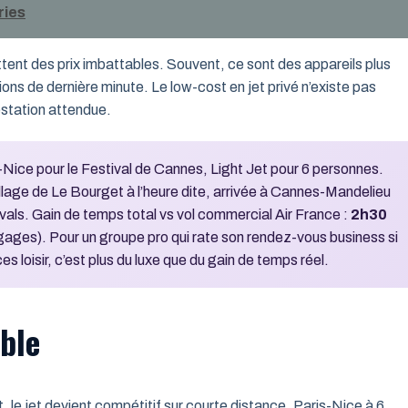
ries
ttent des prix imbattables. Souvent, ce sont des appareils plus
ons de dernière minute. Le low-cost en jet privé n’existe pas
estation attendue.
s-Nice pour le Festival de Cannes, Light Jet pour 6 personnes.
lage de Le Bourget à l’heure dite, arrivée à Cannes-Mandelieu
ivals. Gain de temps total vs vol commercial Air France :
2h30
bagages). Pour un groupe pro qui rate son rendez-vous business si
s loisir, c’est plus du luxe que du gain de temps réel.
able
le jet devient compétitif sur courte distance. Paris-Nice à 6