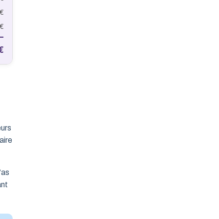
€
€
€
eurs
aire
’as
ant