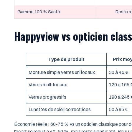
Gamme 100 % Santé
Reste à
Happyview vs opticien clas
Type de produit
Prix mo
Monture simple verres unifocaux
30 à 45 €
Verres multifocaux
120 à 165 
Verres progressifs
190 à 245 
Lunettes de soleil correctrices
50 à 95 €
Économie réelle : 60-75 % vs un opticien classique pour 
l’écart se réduit à 40-50 %, mais reste significatif. Pour 