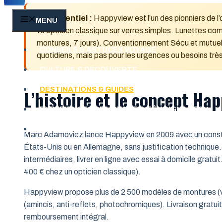
💡 L’essentiel :
Happyview est l’un des pionniers de l
MENU
vs opticien classique sur verres simples. Lunettes com
montures, 7 jours). Conventionnement Sécu et mutuelle
CONSEILS & ASTUCES VOYAGE
quotidiens, mais pas pour les urgences ou besoins trè
CULTURE & DÉCOUVERTE
DESTINATIONS & GUIDES
L’histoire et le concept Ha
EXPÉRIENCES DE VOYAGE & TÉMOIGNAGES
VOYAGES INSOLITES & AVENTURES
Marc Adamovicz lance Happyview en 2009 avec un constat s
États-Unis ou en Allemagne, sans justification technique. L
intermédiaires, livrer en ligne avec essai à domicile gratui
400 € chez un opticien classique).
Happyview propose plus de 2 500 modèles de montures (v
(amincis, anti-reflets, photochromiques). Livraison gratui
remboursement intégral.