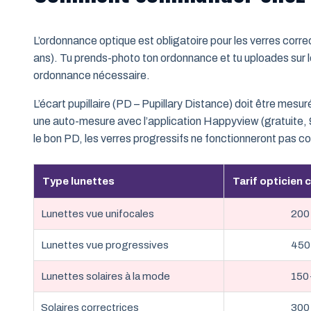
L’ordonnance optique est obligatoire pour les verres correc
ans). Tu prends-photo ton ordonnance et tu uploades sur le
ordonnance nécessaire.
L’écart pupillaire (PD – Pupillary Distance) doit être mesu
une auto-mesure avec l’application Happyview (gratuite, 
le bon PD, les verres progressifs ne fonctionneront pas c
Type lunettes
Tarif opticien 
Lunettes vue unifocales
200
Lunettes vue progressives
450
Lunettes solaires à la mode
150
Solaires correctrices
300