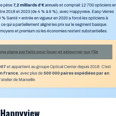
que pèse
7,2 milliards d’€
annuels et comptait 12 700 opticiens e
entre 2018 et 2023 (de 4 % à 9 %), avec Happyview, Easy-Verres
0 % Santé » entrée en vigueur en 2020 a forcé les opticiens à
, ce qui a partiellement aligné les prix sur le segment basique.
moyens et premium où les économies restent substantielles.
 plans parfaits pour louer et séjourner sur l'île
007
et appartient au groupe Optical Center depuis 2018. C’est
en France
, avec plus de
500 000 paires expédiées par an
.
’atelier de Marseille.
Happyview