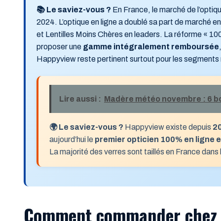
📚 Le saviez-vous ?
En France, le marché de l’opti
2024. L’optique en ligne a doublé sa part de marché 
et Lentilles Moins Chères en leaders. La réforme « 10
proposer une
gamme intégralement remboursée
Happyview reste pertinent surtout pour les segments 
Lire aussi :
Madère météo novembre : 6 bons
🌍 Le saviez-vous ?
Happyview existe depuis
2
aujourd’hui le
premier opticien 100% en ligne 
La majorité des verres sont taillés en France dans l
Comment commander chez 