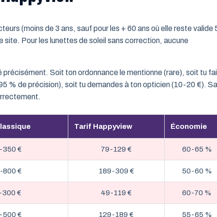
teurs (moins de 3 ans, sauf pour les + 60 ans où elle reste valide 
 site. Pour les lunettes de soleil sans correction, aucune
ré précisément. Soit ton ordonnance le mentionne (rare), soit tu fa
95 % de précision), soit tu demandes à ton opticien (10-20 €). S
orrectement.
classique
Tarif Happyview
Économie
-350 €
79-129 €
60-65 %
-800 €
189-309 €
50-60 %
-300 €
49-119 €
60-70 %
-500 €
129-189 €
55-65 %