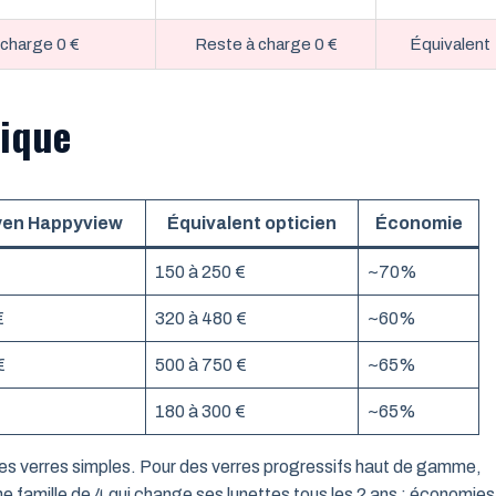
 charge 0 €
Reste à charge 0 €
Équivalent
sique
yen Happyview
Équivalent opticien
Économie
150 à 250 €
~70%
€
320 à 480 €
~60%
€
500 à 750 €
~65%
180 à 300 €
~65%
des verres simples. Pour des verres progressifs haut de gamme,
une famille de 4 qui change ses lunettes tous les 2 ans : économies