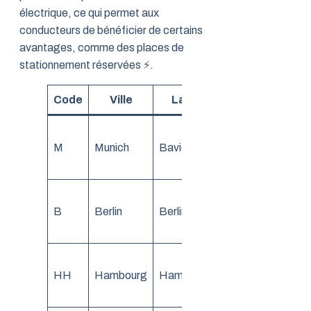
électrique, ce qui permet aux
conducteurs de bénéficier de certains
avantages, comme des places de
stationnement réservées ⚡.
Code
Ville
Land
Particularité
1ère ville par
M
Munich
Bavière
véhicules
immatriculés
Plaque depuis
B
Berlin
Berlin
1990 après
réunification
HH =
HH
Hambourg
Hambourg
Hansestadt
Hamburg