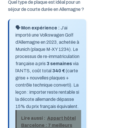
Quel type de plaque est idéal pour un
séjour de courte durée en Allemagne ?
🗣️ Mon expérience :
J’ai
importé une Volkswagen Golf
d’Allemagne en 2023, achetée à
Munich (plaque M-XY 1234). Le
processus de re-immatriculation
française a pris
3 semaines
via
l’ANTS, coût total
340 €
(carte
grise + nouvelles plaques +
contrôle technique converti). La
leçon : importer reste rentable si
la décote allemande dépasse
15% du prix français équivalent.
Lire aussi :
Appart hôtel
Barcelone : 7 meilleurs