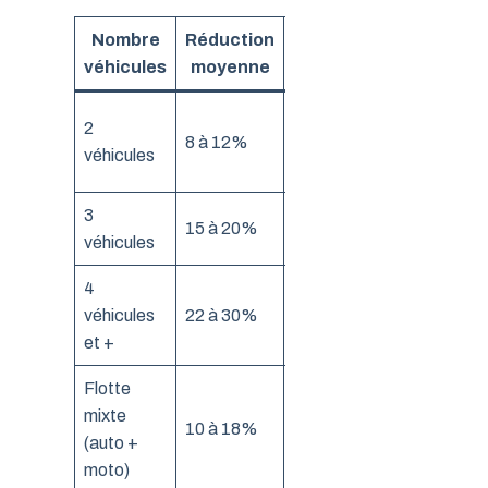
Nombre
Réduction
Économie
Condition
véhicules
moyenne
annuelle
Même
2
120 à 250
8 à 12%
conducteur
véhicules
€
principal
3
250 à 500
Même foye
15 à 20%
véhicules
€
fiscal
4
Profil sans
500 à 900
véhicules
22 à 30%
sinistre 3
€
et +
ans
Flotte
mixte
180 à 400
Selon
10 à 18%
(auto +
€
assureur
moto)