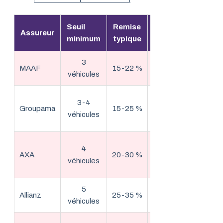
Seuil
Remise
Assureur
Spécificité
minimum
typique
3
Gestion en
MAAF
15-22 %
véhicules
ligne fluide
Réseau
3-4
Groupama
15-25 %
d’agences
véhicules
physiques
Premium et
4
AXA
20-30 %
haut de
véhicules
gamme
5
Flottes 5+
Allianz
25-35 %
véhicules
uniquement