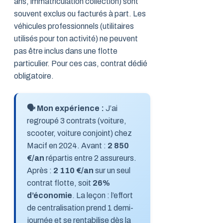
ans, immatriculation collection) sont
souvent exclus ou facturés à part. Les
véhicules professionnels (utilitaires
utilisés pour ton activité) ne peuvent
pas être inclus dans une flotte
particulier. Pour ces cas, contrat dédié
obligatoire.
🗣️ Mon expérience :
J’ai
regroupé 3 contrats (voiture,
scooter, voiture conjoint) chez
Macif en 2024. Avant :
2 850
€/an
répartis entre 2 assureurs.
Après :
2 110 €/an
sur un seul
contrat flotte, soit
26%
d’économie
. La leçon : l’effort
de centralisation prend 1 demi-
journée et se rentabilise dès la