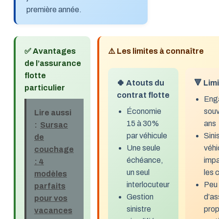
première année.
✅ Avantages
⚠️ Les limites à connaître
de l’assurance
flotte
🍀 Atouts du
🔻 Lim
particulier
contrat flotte
Eng
Économie
souv
Lire aussi
15 à 30%
ans
:
Sursac
par véhicule
Sini
de
Une seule
véhi
couchage
échéance,
impa
: 4
un seul
les 
modèles
interlocuteur
Peu
parfaits
Gestion
d’as
pour vos
sinistre
prop
vacances