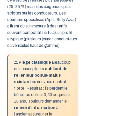
5+ avec des remises plus agressives
(25-35 %) mais des exigences plus
strictes sur les conducteurs. Les
courtiers spécialisés (April, Solly Azar)
offrent du sur-mesure à des tarifs
souvent compétitifs si tu as un profil
atypique (plusieurs jeunes conducteurs
ou véhicules haut de gamme).
⚠️ Piège classique
Beaucoup
de souscripteurs
oublient de
relier leur bonus-malus
existant
au nouveau contrat
flotte. Résultat : ils perdent le
bénéfice de leur 0,50 acquis sur
10 ans. Toujours demander le
relevé d’information
à
l’ancien assureur et le