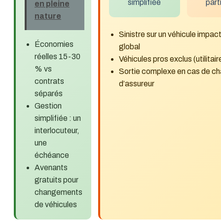
simplifiée
part
en pleine
nature
Sinistre sur un véhicule impacte
Économies
global
réelles 15-30
Véhicules pros exclus (utilitai
% vs
Sortie complexe en cas de 
contrats
d’assureur
séparés
Gestion
simplifiée : un
interlocuteur,
une
échéance
Avenants
gratuits pour
changements
de véhicules