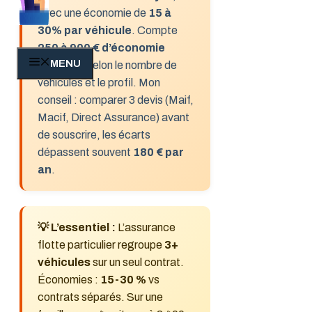
avec une économie de
15 à
30% par véhicule
. Compte
250 à 900 € d’économie
MENU
annuelle
selon le nombre de
véhicules et le profil. Mon
conseil : comparer 3 devis (Maif,
Macif, Direct Assurance) avant
de souscrire, les écarts
dépassent souvent
180 € par
an
.
💡 L’essentiel :
L’assurance
flotte particulier regroupe
3+
véhicules
sur un seul contrat.
Économies :
15-30 %
vs
contrats séparés. Sur une