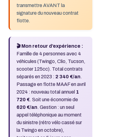
transmettre AVANT la
signature du nouveau contrat
flotte.
🎬 Mon retour d’expérience :
Famille de 4 personnes avec 4
véhicules (Twingo, Clio, Tucson,
scooter 125cc). Total contrats
séparés en 2023 :
2 340 €/an
.
Passage en flotte MAAF en avril
2024 : nouveau total annuel
1
720 €
. Soit une économie de
620 €/an
. Gestion : un seul
appel téléphonique au moment
du sinistre (rétro vélo cassé sur
la Twingo en octobre),