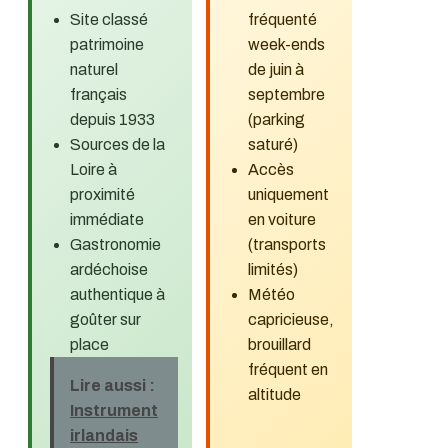
Site classé
fréquenté
patrimoine
week-ends
naturel
de juin à
français
septembre
depuis 1933
(parking
Sources de la
saturé)
Loire à
Accès
proximité
uniquement
immédiate
en voiture
Gastronomie
(transports
ardéchoise
limités)
authentique à
Météo
goûter sur
capricieuse,
place
brouillard
fréquent en
Lire aussi :
altitude
Instrument
irlandais