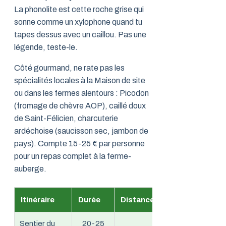
La phonolite est cette roche grise qui
sonne comme un xylophone quand tu
tapes dessus avec un caillou. Pas une
légende, teste-le.
Côté gourmand, ne rate pas les
spécialités locales à la Maison de site
ou dans les fermes alentours : Picodon
(fromage de chèvre AOP), caillé doux
de Saint-Félicien, charcuterie
ardéchoise (saucisson sec, jambon de
pays). Compte 15-25 € par personne
pour un repas complet à la ferme-
auberge.
Itinéraire
Durée
Distance
Difficulté
Idé
Sentier du
20-25