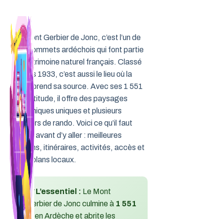
Aller
au
contenu
Le Mont Gerbier de Jonc, c’est l’un de
ces sommets ardéchois qui font partie
du patrimoine naturel français. Classé
depuis 1933, c’est aussi le lieu où la
Loire prend sa source. Avec ses 1 551
m d’altitude, il offre des paysages
volcaniques uniques et plusieurs
sentiers de rando. Voici ce qu’il faut
savoir avant d’y aller : meilleures
saisons, itinéraires, activités, accès et
bons plans locaux.
💡 L’essentiel :
Le Mont
Gerbier de Jonc culmine à
1 551
m
en Ardèche et abrite les