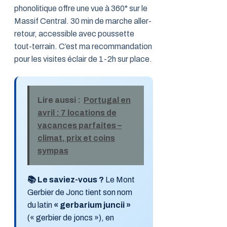
phonolitique offre une vue à 360° sur le
Massif Central. 30 min de marche aller-
retour, accessible avec poussette
tout-terrain. C’est ma recommandation
pour les visites éclair de 1-2h sur place.
Lire aussi :
Portugal en
avril : 7 locations de
vacances parfaites –
climat, prix et coins
sympas
📚 Le saviez-vous ?
Le Mont
Gerbier de Jonc tient son nom
du latin
« gerbarium juncii »
(« gerbier de joncs »), en