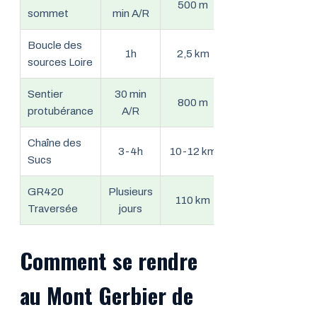
500 m
Facile
sommet
min A/R
e
Boucle des
1h
2,5 km
Facile
F
sources Loire
Sentier
30 min
Très
800 m
Po
protubérance
A/R
facile
Chaîne des
3-4h
10-12 km
Moyen
Ma
Sucs
GR420
Plusieurs
Ran
110 km
Difficile
Traversée
jours
a
Comment se rendre
au Mont Gerbier de