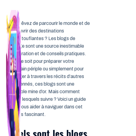
Aller
au
contenu
Vous rêvez de parcourir le monde et de
découvrir des destinations
époustouflantes ? Les blogs de
voyage sont une source inestimable
d’inspiration et de conseils pratiques.
Que ce soit pour préparer votre
prochain périple ou simplement pour
voyager à travers les récits d’autres
passionnés, ces blogs sont une
véritable mine d’or. Mais comment
savoir lesquels suivre ? Voici un guide
pour vous aider à naviguer dans cet
univers fascinant.
Quels sont les blogs