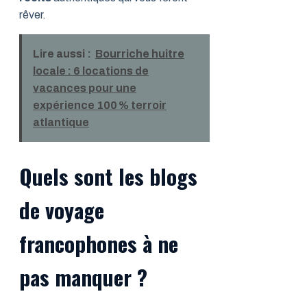
rêver.
Lire aussi :
Bourriche huitre
locale : 6 locations de
vacances pour une
expérience 100 % terroir
atlantique
Quels sont les blogs
de voyage
francophones à ne
pas manquer ?