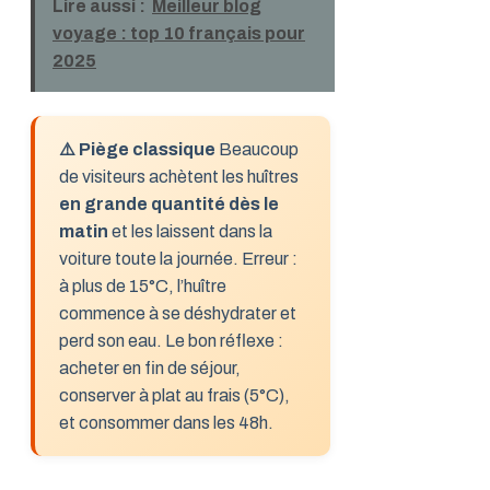
Lire aussi :
Meilleur blog
voyage : top 10 français pour
2025
⚠️ Piège classique
Beaucoup
de visiteurs achètent les huîtres
en grande quantité dès le
matin
et les laissent dans la
voiture toute la journée. Erreur :
à plus de 15°C, l’huître
commence à se déshydrater et
perd son eau. Le bon réflexe :
acheter en fin de séjour,
conserver à plat au frais (5°C),
et consommer dans les 48h.