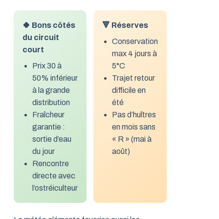
🍀 Bons côtés
🔻 Réserves
du circuit
Conservation
court
max 4 jours à
Prix 30 à
5°C
50% inférieur
Trajet retour
à la grande
difficile en
distribution
été
Fraîcheur
Pas d’huîtres
garantie :
en mois sans
sortie d’eau
« R » (mai à
du jour
août)
Rencontre
directe avec
l’ostréiculteur