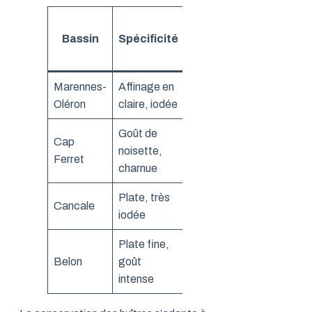
Prix
Saison
Bassin
Spécificité
moyen
idéale
douzaine
Marennes-
Affinage en
Septembre
9 à 14 €
Oléron
claire, iodée
à mars
Goût de
Cap
Octobre à
noisette,
10 à 16 €
Ferret
février
charnue
Plate, très
Novembre
Cancale
14 à 24 €
iodée
à mars
Plate fine,
Octobre à
Belon
goût
18 à 30 €
avril
intense