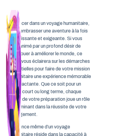
Aller
au
contenu
Se lancer dans un voyage humanitaire,
c’est embrasser une aventure à la fois
enrichissante et exigeante. Si vous
êtes animé par un profond désir de
contribuer à améliorer le monde, ce
guide vous éclairera sur les démarches
essentielles pour faire de votre mission
humanitaire une expérience mémorable
et impactante. Que ce soit pour un
projet court ou long terme, chaque
étape de votre préparation joue un rôle
déterminant dans la réussite de votre
engagement.
L’essence même d’un voyage
humanitaire réside dans la capacité à