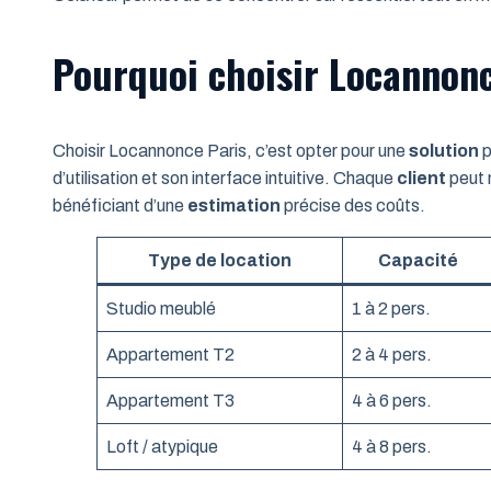
Pourquoi choisir Locannonc
Choisir Locannonce Paris, c’est opter pour une
solution
p
d’utilisation et son interface intuitive. Chaque
client
peut 
bénéficiant d’une
estimation
précise des coûts.
Type de location
Capacité
Studio meublé
1 à 2 pers.
Appartement T2
2 à 4 pers.
Appartement T3
4 à 6 pers.
Loft / atypique
4 à 8 pers.