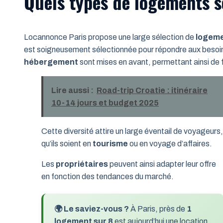
Quels types de logements s
Locannonce Paris propose une large sélection de
logem
est soigneusement sélectionnée pour répondre aux besoi
hébergement
sont mises en avant, permettant ainsi de fa
Lire aussi :
Road-trip Croatie : itinéraire
10-14 jours et budget 2025
Cette diversité attire un large éventail de voyageurs,
qu’ils soient en
tourisme
ou en voyage d’affaires.
Les
propriétaires
peuvent ainsi adapter leur offre
en fonction des tendances du marché.
🌍 Le saviez-vous ?
À Paris, près de
1
logement sur 8
est aujourd’hui une location