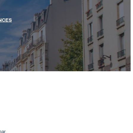
NCES
par