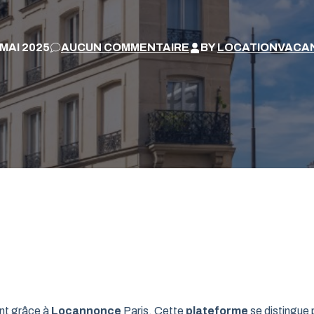
 MAI 2025
AUCUN COMMENTAIRE
BY
LOCATIONVACA
ant grâce à
Locannonce
Paris. Cette
plateforme
se distingue 