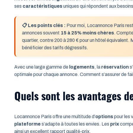
ses
caractéristiques
uniques qui répondent aux besoin
📋 Les points clés :
Pour moi, Locannonce Paris rest
annonces souvent
15 à 25% moins chères
. Compt
quartier, contre 200 à 280 € pour un hôtel équivalent. M
bénéficier des tarifs dégressifs.
Avec une large gamme de
logements
, la
réservation
s’
optimale pour chaque annonce. Comment s’assurer de fair
Quels sont les avantages d
Locannonce Paris offre une multitude d’
options
pour les 
plateforme
s’adapte à toutes les envies. Les
prix
compét
ainsi un excellent rapport qualité-prix.