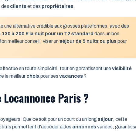
s des
clients
et des
propriétaires
.
e une alternative crédible aux grosses plateformes, avec des
e
130 à 200 € la nuit pour un T2 standard
dans un bon
on meilleur conseil : viser un
séjour de 5 nuits ou plus
pour
effectue en toute simplicité, tout en garantissant une
visibilité
e le meilleur
choix
pour ses
vacances
?
e Locannonce Paris ?
voyageurs. Que ce soit pour un court ou un long
séjour
, cette
itifs permettent d’accéder à des
annonces
variées, garantiss