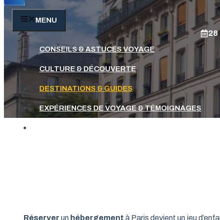
MENU
28
CONSEILS & ASTUCES VOYAGE
CULTURE & DÉCOUVERTE
DESTINATIONS & GUIDES
EXPÉRIENCES DE VOYAGE & TÉMOIGNAGES
VOYAGES INSOLITES & AVENTURES
Réserver
un
hébergement
à Paris devient un jeu d’enf