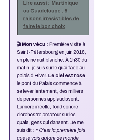
Lire aussi :
Martinique
ou Guadeloupe : 5
raisons irrésistibles de
faire le bon choix
🎬 Mon vécu :
Première visite à
Saint-Pétersbourg en juin 2018,
en pleine nuit blanche. À 1h30 du
matin, je suis sur le quai face au
palais d’Hiver.
Le ciel est rose
,
le pont du Palais commence à
se lever lentement, des milliers
de personnes applaudissent.
Lumière irréelle, fond sonore
d’orchestre amateur sur les
quais, gens qui dansent. Je me
suis dit :
« C’est la première fois
que je vois autant de monde