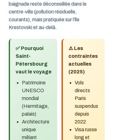
baignade reste déconseillée dans le
centre-ville (pollution résiduelle,
courants), mais pratiquée sur l’île
Krestovski et au-delà.
✅ Pourquoi
⚠️ Les
Saint-
contraintes
Pétersbourg
actuelles
vaut le voyage
(2025)
Patrimoine
Vols
UNESCO
directs
mondial
Paris
(Hermitage,
suspendus
palais)
depuis
Architecture
2022
unique
Visa russe
mêlant
long et