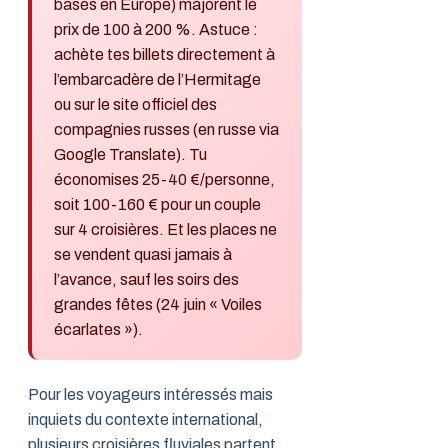
basés en Europe) majorent le
prix de 100 à 200 %. Astuce :
achète tes billets directement à
l’embarcadère de l’Hermitage
ou sur le site officiel des
compagnies russes (en russe via
Google Translate). Tu
économises 25-40 €/personne,
soit 100-160 € pour un couple
sur 4 croisières. Et les places ne
se vendent quasi jamais à
l’avance, sauf les soirs des
grandes fêtes (24 juin « Voiles
écarlates »).
Pour les voyageurs intéressés mais
inquiets du contexte international,
plusieurs croisières fluviales partent