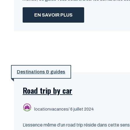
EN SAVOIR PLUS
Destinations & guides
Road trip by car
locationvacances
/ 6 juillet 2024
L’essence même d’un road trip réside dans cette sensat