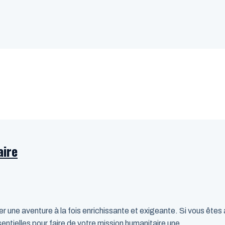
aire
 une aventure à la fois enrichissante et exigeante. Si vous êtes a
ntielles pour faire de votre mission humanitaire une