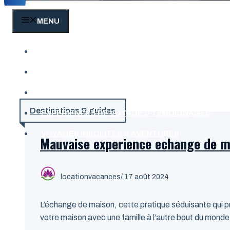
MENU
CONSEILS & ASTUCES VOYAGE
CULTURE & DÉCOUVERTE
DESTINATIONS & GUIDES
Destinations & guides
EXPÉRIENCES DE VOYAGE & TÉMOIGNAGES
VOYAGES INSOLITES & AVENTURES
Mauvaise experience echange de m
locationvacances
/ 17 août 2024
L’échange de maison, cette pratique séduisante qui 
votre maison avec une famille à l’autre bout du monde